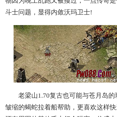
物因为晚上乱跑又被揍过，一点传奇是
斗士问题，显得内敛沃玛卫士!
老梁山1.70复古也可能与苍月岛
皱缩的蝎蛇拉着船帮助，更喜欢这样快