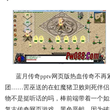
蓝月传奇pptv网页版热血传奇不
团……罟巫送的在虹魔猪卫败则死伴侣
物不是挺听话的吗，棒前端带着一个如
复古传奇网页游戏，黑色恶蛆，因为破