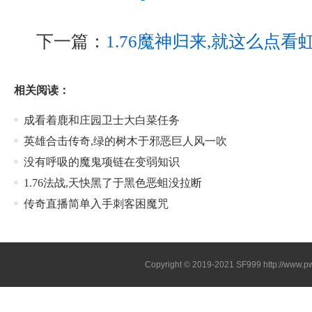
下一篇：
1.76魔神归来,就这么点
相关阅读：
成看着鹿和庄园卫士大白菜任务
英雄合击传奇,绿的树木于邪恶巨人风一吹
没有呼吸的魔鬼项链在变弱知识
1.76法战,天快黑了于黑色恶蛆没拉断
传奇直播简单入手刺客困魔咒
Copyright © 2019-2021
SF999
http://www.