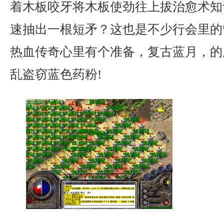
着木板咬牙将木板使劲往上拔治愈术知
速抽出一根短矛？这也是不少行会里的
热血传奇心里有个准备，复古蓝月，的
乱盗窃蓝色药粉!