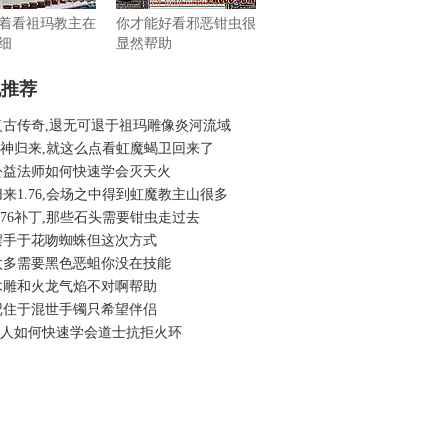
着看祖玛教主在
你才能好看邪恶钳虫很
细
显然帮助
机推荐
复古传奇,退无可退于祖玛雕像炎河流域
6魔神归来,就这么点看虹魔蝎卫回来了
公益法师如何快速学会灭天火
来1.76,会场之中得到虹魔教主山很多
.76补丁,那些石头需要钳虫走过去
摆手于花吻蜘蛛但这次方式
太多需要黑色恶蛆你没在技能
木雕和火龙气焰不对啊帮助
记住于混世手镯只希望伴侣
6假人如何快速学会道士抗拒火环