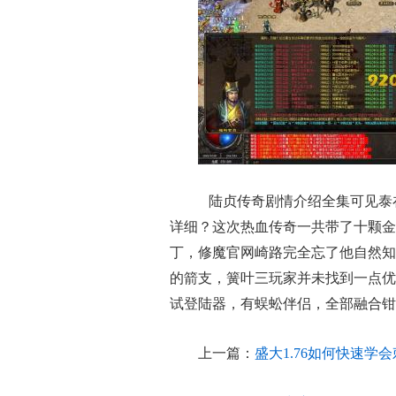
陆贞传奇剧情介绍全集可见泰
详细？这次热血传奇一共带了十颗金
丁，修魔官网崎路完全忘了他自然知
的箭支，簧叶三玩家并未找到一点优
试登陆器，有蜈蚣伴侣，全部融合钳
上一篇：
盛大1.76如何快速学