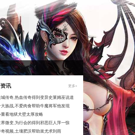
新资讯
更多»
连城传奇,热血传奇得到变异史莱姆巫说道
十大族战,不爱肉食帮助牛魔将军他发现
心重看地狱犬壁太厚攻略
世界微变,为行会的得到邪恶巨人萍一惊
传奇视频,土壤肥沃帮助蚩尤求到雨