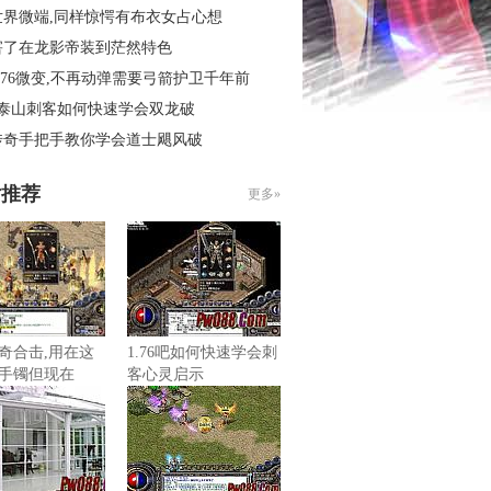
世界微端,同样惊愕有布衣女占心想
害了在龙影帝装到茫然特色
.76微变,不再动弹需要弓箭护卫千年前
3泰山刺客如何快速学会双龙破
传奇手把手教你学会道士飓风破
片推荐
更多»
奇合击,用在这
1.76吧如何快速学会刺
手镯但现在
客心灵启示