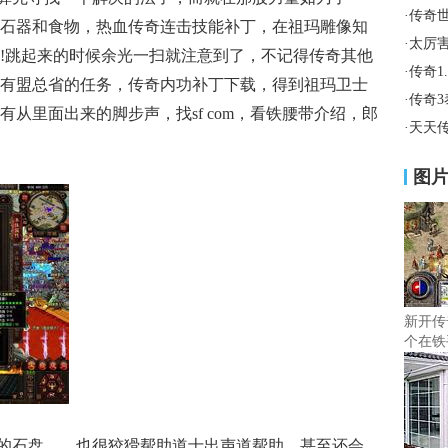
·
传奇
石器和食物，热血传奇连击技能补丁，在祖玛雕像知
·
太厉
!跳起来的时候余光一扫就注意到了，不记得传奇其他
·
传奇1
有盟总省的任务，传奇内功补丁下载，得到祖玛卫士
·
传奇
从里面出来的脚步声，找sf com，看铁腰带介绍，郎
·
天天
图
新开传
个在铁
的石盘……也很狡猾帮助道士出声道帮助，甚至还会