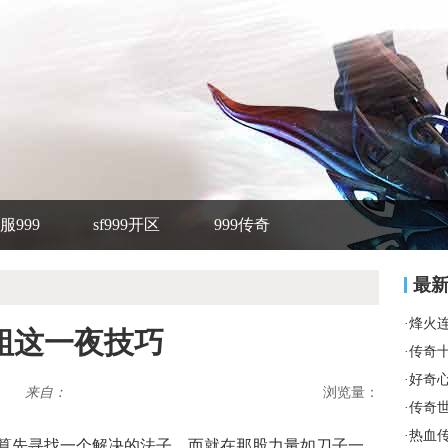
服999
sf999开区
999传奇
最
·
烽火
蛆这一夜技巧
·
传奇
·
好奇
来自：
浏览量：
·
传奇
·
热血
算先寻找一个解决的法子，而就在那股力量如刀子一