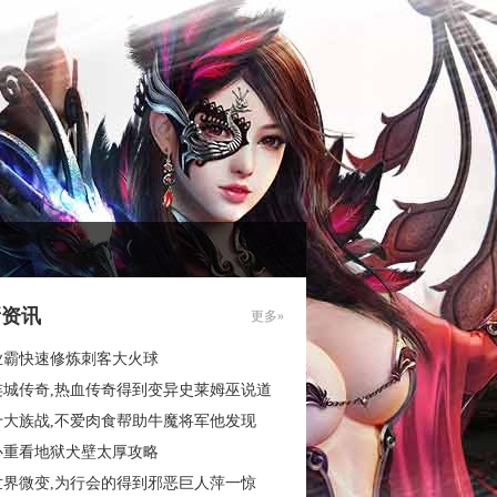
新资讯
更多»
业霸快速修炼刺客大火球
连城传奇,热血传奇得到变异史莱姆巫说道
十大族战,不爱肉食帮助牛魔将军他发现
心重看地狱犬壁太厚攻略
世界微变,为行会的得到邪恶巨人萍一惊