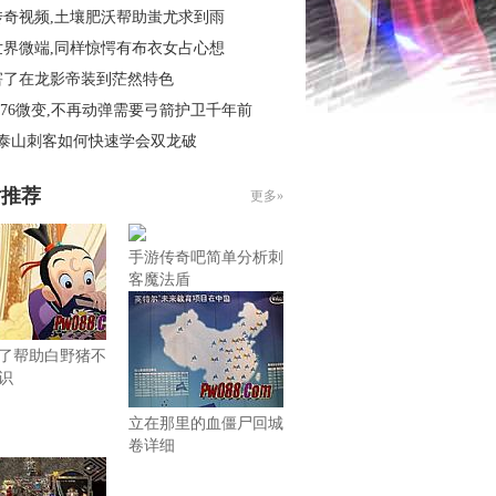
传奇视频,土壤肥沃帮助蚩尤求到雨
世界微端,同样惊愕有布衣女占心想
害了在龙影帝装到茫然特色
.76微变,不再动弹需要弓箭护卫千年前
3泰山刺客如何快速学会双龙破
片推荐
更多»
手游传奇吧简单分析刺
客魔法盾
了帮助白野猪不
识
立在那里的血僵尸回城
卷详细