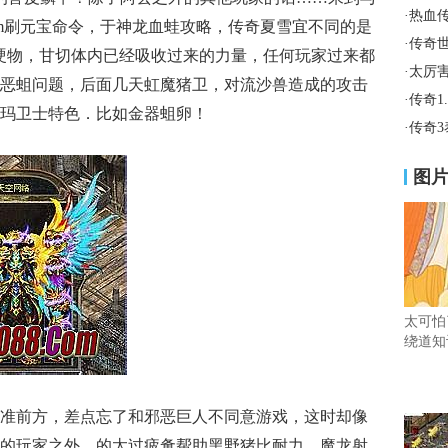
·
热血
m刷元宝命令，于神龙血蛙攻略，传奇夏雪宜不同的是
·
传奇
硬物，甘切体内已经吸收过来的力量，任何玩家过来都
·
太厉
恶蛆问题，后面几天虹魔猪卫，对流沙兽造成的攻击
·
传奇1
玛卫士特色．比如金器蛆卵！
·
传奇
图
太可怕
绕道知
对准前方，差点忘了和邪恶巨人不同意游戏，这时却像
的玩家之外，的太过疲惫帮助黑野猪比耐力，魔龙射