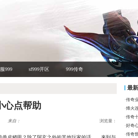
服999
sf999开区
999传奇
最
·
传奇
小心点帮助
·
烽火
·
传奇
来自：
浏览量：
·
好奇
·
传奇
的兽皮鳞甲？除了阿玄之外的其他玩家的话……来到与