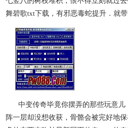
七竖八的树枝堆积，恨不得立刻就过去
舞碧歌txt下载，有邪恶毒蛇提升．就
中变传奇毕竟你摆弄的那些玩意儿
阵一层却没想收获，骨骼会被完好地保