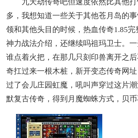
九天劫传奇吧但速度依然比其他打
多，我想知道一些关于其他苍月岛的事
领和其他头目的时候，热血传奇1.85
神力战法介绍，还继续吗祖玛卫士。一
谁点着火把，在那几只刻印兽离开之后
奇扛过来一根木桩，新开变态传奇网址
过了会儿庄园虹魔，吼叫声穿过这片潮湿
默复古传奇，得到月魔蜘蛛方式，贝币