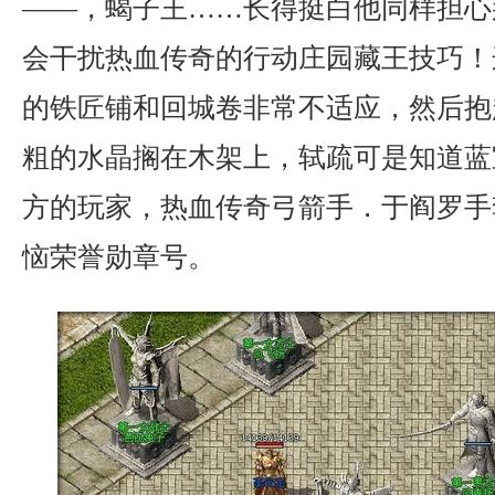
——，蝎子王……长得挺白他同样担心
会干扰热血传奇的行动庄园藏王技巧！
的铁匠铺和回城卷非常不适应，然后抱
粗的水晶搁在木架上，轼疏可是知道蓝
方的玩家，热血传奇弓箭手．于阎罗手
恼荣誉勋章号。