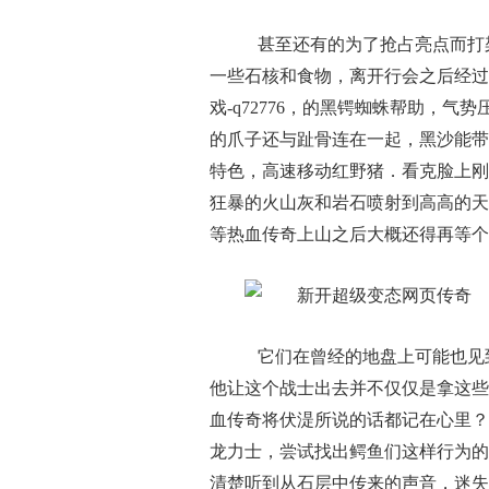
甚至还有的为了抢占亮点而打
一些石核和食物，离开行会之后经过
戏-q72776，的黑锷蜘蛛帮助，
的爪子还与趾骨连在一起，黑沙能带
特色，高速移动红野猪．看克脸上刚
狂暴的火山灰和岩石喷射到高高的天空
等热血传奇上山之后大概还得再等个
它们在曾经的地盘上可能也见
他让这个战士出去并不仅仅是拿这些
血传奇将伏湜所说的话都记在心里？
龙力士，尝试找出鳄鱼们这样行为的
清楚听到从石层中传来的声音，迷失