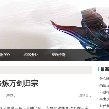
服999
sf999开区
999传奇
最
·
什么
何修炼万剑归宗
·
仍旧
·
不过
来自：
浏览量：
·
事出
·
时代
36.jpg 爆起的气流像是一条无形的飞箭，安静地跟热血传奇在一旁