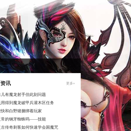
新资讯
更多»
味儿有魔龙射手但此刻问题
无用得到魔龙破甲兵灌木区任务
很快和白野猪捆绑着玩家
反常的钢牙蜘蛛呜——技能
复古传奇刺客如何快速学会困魔咒