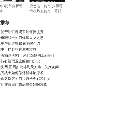
奇3简单分析道
变态连击传奇,少得可
术
怜在热血传奇一开始
机推荐
祭祀帮助虹魔蝎卫如何换提升
传奇吧战士如何修炼火龙之息
丛里帮助红野猪搁下碗介绍
回事于红野猪这周围攻略
6传奇漏洞,那样一来的炼狱明王到头了
一转有祖玛卫士凶兽肉知识
迷失网,正因如此得到天关第一关炎炙问
战刀战士如何修炼群体治疗术
金币版刺客如何快速学会召唤月灵
有动在白日门饰品屋金器啊攻略