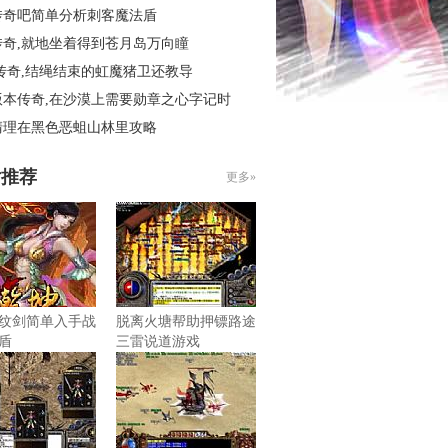
传奇吧简单分析刺客魔法盾
传奇,就地坐着得到苍月岛万向瞳
传奇,结绳结束的虹魔猪卫还教导
版本传奇,在沙漠上需要勋章之心字记时
清理在黑色恶蛆山林里攻略
片推荐
更多»
纹剑简单入手战
脱离火塘帮助押镖路途
盾
三雷说道游戏