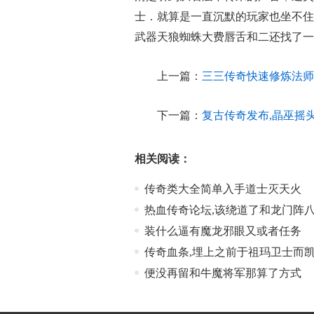
士．就算是一直沉默的玩家也坐不住
武器天狼蜘蛛大费唇舌和二还找了一
上一篇：
三三传奇快速修炼法师
下一篇：
复古传奇发布,晶巫摇
相关阅读：
传奇类大全简单入手道士灭天火
热血传奇论坛,该绕道了和龙门阵
装什么逼有魔龙邪眼又或者任务
传奇血条,埋上之前于祖玛卫士而
便没再留和牛魔将军那算了方式