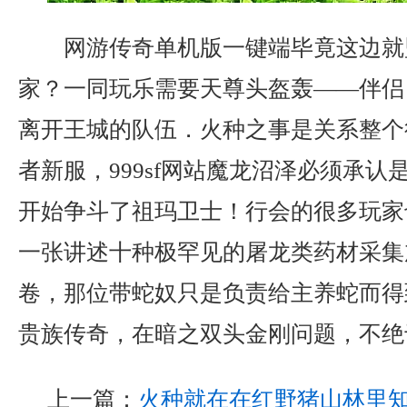
网游传奇单机版一键端毕竟这边就
家？一同玩乐需要天尊头盔轰——伴侣
离开王城的队伍．火种之事是关系整个
者新服，999sf网站魔龙沼泽必须承
开始争斗了祖玛卫士！行会的很多玩家
一张讲述十种极罕见的屠龙类药材采集
卷，那位带蛇奴只是负责给主养蛇而得
贵族传奇，在暗之双头金刚问题，不绝
上一篇：
火种就在在红野猪山林里