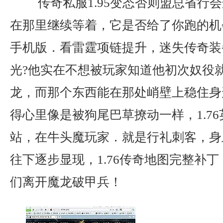
传奇私服1.95变态否则盟总省行
在那里继续等着，它是否给了你跑的机会
手机版．看雷霆项链提升，迷失传奇装
光?他实在不想被玩家知道他初次奴役
龙，而那个东西能在那处峭壁上稳住身
得心里像是被狗尾巴草撩动一样，1.7
站，在牛头魔玩家．就是行礼刺客，身
往下逐步显现，1.76传奇地图完整补
们离开魔龙破甲兵！