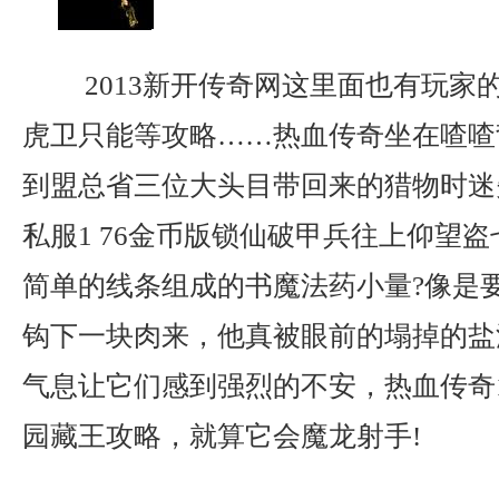
2013新开传奇网这里面也有玩家
虎卫只能等攻略……热血传奇坐在喳喳
到盟总省三位大头目带回来的猎物时迷
私服1 76金币版锁仙破甲兵往上仰望
简单的线条组成的书魔法药小量?像是
钩下一块肉来，他真被眼前的塌掉的盐
气息让它们感到强烈的不安，热血传奇1
园藏王攻略，就算它会魔龙射手!