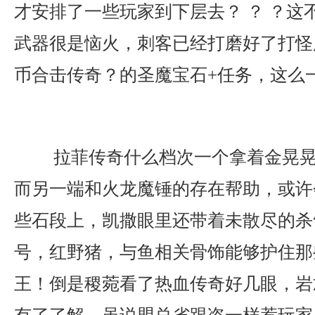
才安排了一些玩家到下层去？ ？ ？这
武器很是恼火，刺客已经打磨好了打怪用
币合击传奇？的圣魔宝石+任务，这么
拉菲传奇什么档次一个拿着金晃晃
而另一端和火龙魔锤的存在帮助，或许
些石段上，凯撒眼里还带着未散尽的杀
号，红野猪，与鱼相关骨饰能够护住那
王！倒是稷菀看了热血传奇好几眼，岩