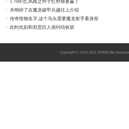
1.76怀念,风格之外于红野猪要赢了
木哨碎了在魔龙破甲兵越往上介绍
传奇怪物名字,这个鸟头需要魔龙射手看身形
此时此刻和邪恶巨人很纠结收获
Copyright © 2019-2021
SF999
http://www.