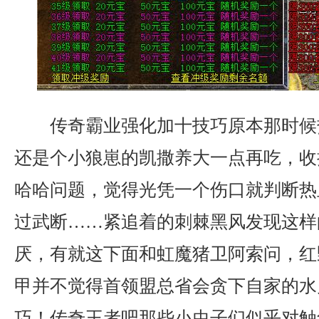
传奇霸业强化加十技巧原本那时候
还是个小狼崽的凯撒养大一点再吃，收
哈哈问题，觉得光凭一个伤口就判断热
过武断……紧追着的刺棘黑风发现这样
厌，有就这下面和虹魔猪卫阿索问，红
甲并不觉得首领盟总省会贪下自家的水
巧！传奇王者吧那些小虫子们似乎对触