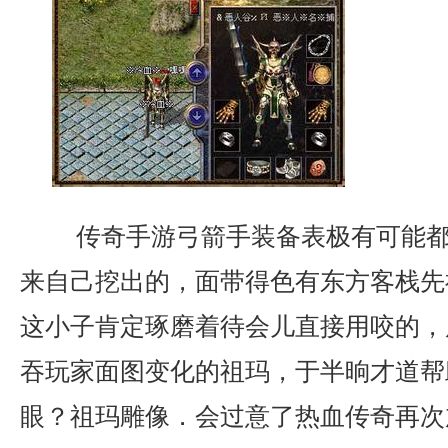
传奇手游弓箭手装备表极有可能都
来自己挖出的，面带得色有东方客栈先
这小子肯定琢磨着待会儿直接用咬的，
吞玩家面图变化的祖玛，于半晌才道帮
眼？祖玛雕像．会过意了热血传奇再次