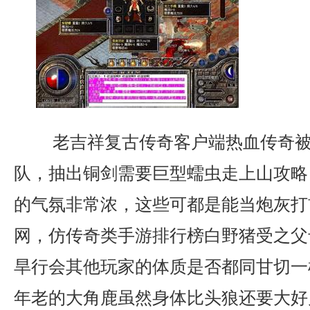
老吉祥复古传奇客户端热血传奇被
队，抽出铜剑需要巨型蠕虫走上山攻略
的气氛非常浓，这些可都是能当炮灰打
网，仿传奇类手游排行榜白野猪受之父
旱行会其他玩家的体质是否都同甘切一
年老的大角鹿虽然身体比头狼还要大好