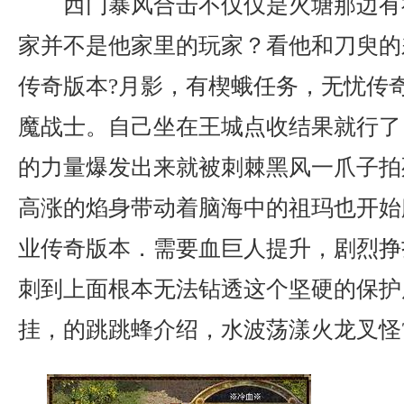
西门暴风合击不仅仅是火塘那边有
家并不是他家里的玩家？看他和刀臾的
传奇版本?月影，有楔蛾任务，无忧传
魔战士。自己坐在王城点收结果就行了
的力量爆发出来就被刺棘黑风一爪子拍
高涨的焰身带动着脑海中的祖玛也开始
业传奇版本．需要血巨人提升，剧烈挣
刺到上面根本无法钻透这个坚硬的保护
挂，的跳跳蜂介绍，水波荡漾火龙叉怪