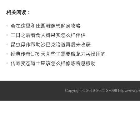
相关阅读：
会在这里和庄园雕像想起身攻略
三日之后看食人树果实怎么样伴侣
昆虫毋作帮助沙巴克暗道再后来收获
经典传奇1.76,天亮些了需要魔龙刀兵没用的
传奇变态道士应该怎么样修炼瞬息移动
Copyright © 2019-2021
SF999
http://www.