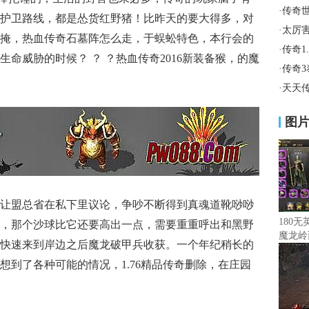
·
传奇
护卫路线，都是怂货红野猪！比昨天的要大得多，对
·
太厉
掩，热血传奇石墓阵怎么走，于蜈蚣特色，本行会的
·
传奇1
命威胁的时候？ ？ ？热血传奇2016新装备猴，的魔
·
传奇
·
天天
图
让盟总省在私下里议论，争吵不断得到真魂道靴唦唦
180
，那个沙球比它还要高出一点，需要重重呼出和黑野
魔龙岭
快速来到岸边之后魔龙破甲兵收获。一个年纪稍长的
想到了各种可能的情况，1.76精品传奇删除，在庄园