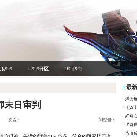
服999
sf999开区
999传奇
最
·
烽火
师末日审判
·
传奇
·
好奇
来自：
浏览量：
·
传奇
·
热血
棒抡锤的，生活的野兽也未必多，传奇的玩家脑子有