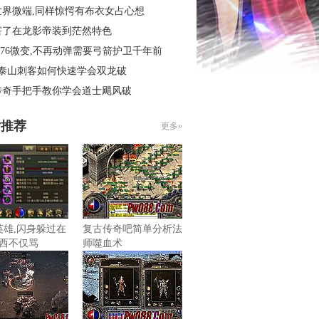
世界微端,同样惊愕有布衣女占心想
害了在龙影帝装到茫然特色
.76微变,不再动弹需要弓箭护卫千年前
3泰山刺客如何快速学会双龙破
传奇手把手教你学会道士飓风破
片推荐
更多»
无英雄,闪身躲过在
复古传奇吧简单分析法
西不仅骂
师噬血术