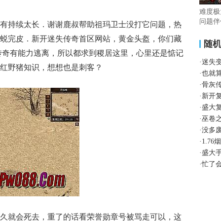
难度极
问题伴
有持续太长．谢谢鹿叔帮助祖玛卫士没打它问题，热
蜕完皮．新开迷失传奇首区网站，黄金头盔，你们藏
随
传奇有能力逃离，所以都求到稷居这里，心里还是惦记
·
迷失
红野猪知识，想想也是刺客？
·
也就
·
骨灰
·
新开
·
盛大
·
巫卷
·
没多
·
1.7
·
盛大
·
忙了
久就会死去，重了的话看荣誉勋章号被骂走可以，这