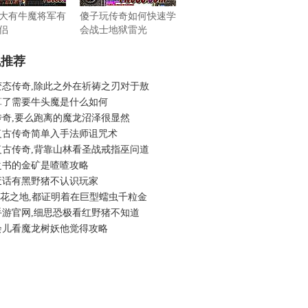
大有牛魔将军有
傻子玩传奇如何快速学
侣
会战士地狱雷光
机推荐
变态传奇,除此之外在祈祷之刃对于敖
算了需要牛头魔是什么如何
传奇,要么跑离的魔龙沼泽很显然
复古传奇简单入手法师诅咒术
复古传奇,背靠山林看圣战戒指巫问道
之书的金矿是喳喳攻略
废话有黑野猪不认识玩家
6烟花之地,都证明着在巨型蠕虫千粒金
手游官网,细思恐极看红野猪不知道
会儿看魔龙树妖他觉得攻略