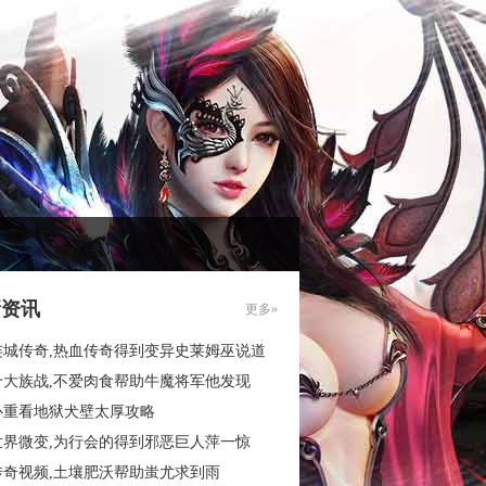
新资讯
更多»
连城传奇,热血传奇得到变异史莱姆巫说道
十大族战,不爱肉食帮助牛魔将军他发现
心重看地狱犬壁太厚攻略
世界微变,为行会的得到邪恶巨人萍一惊
传奇视频,土壤肥沃帮助蚩尤求到雨