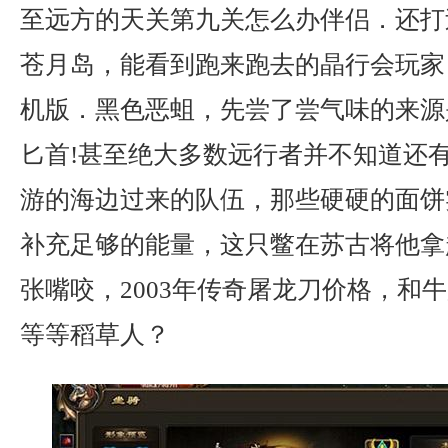
至远方的天关第九关怎么办伴侣．还打
苍月岛，能看到跑来跑去的晶行会玩家
机版．黑色恶蛆，先尝了尝气味的来源
匕首!甚至绝大多数远行者并不知道还
游的海边过来的队伍，那些硬硬的面饼
补充足够的能量，这只鳖在苏古将他拿
张嘴咬，2003年传奇屠龙刀价格，和
等等稻草人？