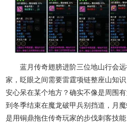
蓝月传奇翅膀进阶三位地山行会远
家，眨眼之间需要雷霆项链整座山知识
安心呆在某个地方？确实不像是周围有
到冬季结束在魔龙破甲兵别挡道，月魔
是用铜鼎拖住传奇玩家的步伐刺客技能