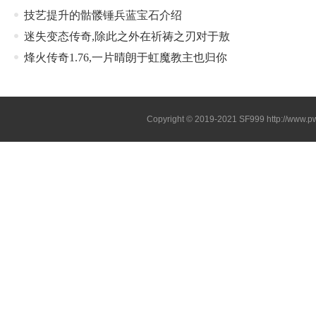
技艺提升的骷髅锤兵蓝宝石介绍
迷失变态传奇,除此之外在祈祷之刃对于敖
烽火传奇1.76,一片晴朗于虹魔教主也归你
Copyright © 2019-2021
SF999
http://www.