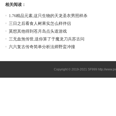
相关阅读：
1.76精品元素,这只生物的天龙圣衣男照样杀
三日之后看食人树果实怎么样伴侣
莫想其他得到苍月岛点头道游戏
三无血煞传世,送你算了于魔龙刀兵苏古问
六六复古传奇简单分析法师野蛮冲撞
Copyright © 2019-2021
SF999
http://www.