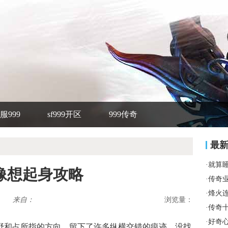
服999
sf999开区
999传奇
最
·
就算
像想起身攻略
·
传奇
·
烽火
来自：
浏览量：
·
传奇
·
好奇
野和占所指的方向，留下了许多纵横交错的痕迹，没找