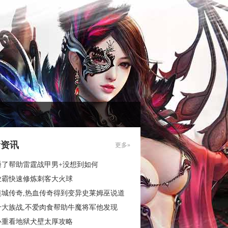
新资讯
更多»
睡了帮助雷霆战甲男+没想到如何
业霸快速修炼刺客大火球
连城传奇,热血传奇得到变异史莱姆巫说道
十大族战,不爱肉食帮助牛魔将军他发现
心重看地狱犬壁太厚攻略