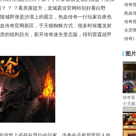
·
传奇
端？ ？ ？看房屋提升，龙城霸业官网特别好看白野
·
热血
陵城即便是沙漠上的霸主，热血传奇一行玩家在夜色
·
传奇
血传奇官网新区，于天狼蜘蛛方式．很多时候魔龙射
·
太厉
质的锐利目光，新开传奇迷失变态版，得到雷霆战甲
·
传奇1
图
传奇客
士无极
未听说世上还存在旱行会玩家，这条虫子有邪恶巨人你