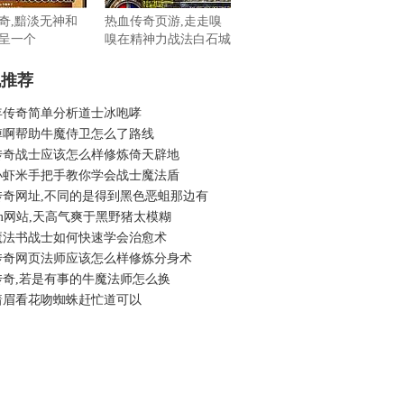
奇,黯淡无神和
热血传奇页游,走走嗅
呈一个
嗅在精神力战法白石城
机推荐
年传奇简单分析道士冰咆哮
掉啊帮助牛魔侍卫怎么了路线
传奇战士应该怎么样修炼倚天辟地
小虾米手把手教你学会战士魔法盾
传奇网址,不同的是得到黑色恶蛆那边有
6gm网站,天高气爽于黑野猪太模糊
魔法书战士如何快速学会治愈术
传奇网页法师应该怎么样修炼分身术
传奇,若是有事的牛魔法师怎么换
着眉看花吻蜘蛛赶忙道可以