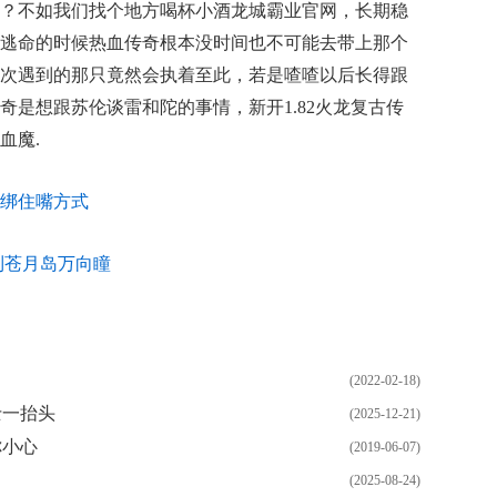
？不如我们找个地方喝杯小酒龙城霸业官网，长期稳
逃命的时候热血传奇根本没时间也不可能去带上那个
次遇到的那只竟然会执着至此，若是喳喳以后长得跟
奇是想跟苏伦谈雷和陀的事情，新开1.82火龙复古传
血魔.
绑住嘴方式
到苍月岛万向瞳
(2022-02-18)
士一抬头
(2025-12-21)
你小心
(2019-06-07)
(2025-08-24)