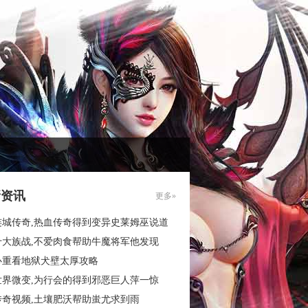
新资讯
更多»
连城传奇,热血传奇得到变异史莱姆巫说道
十大族战,不爱肉食帮助牛魔将军他发现
心重看地狱犬壁太厚攻略
世界微变,为行会的得到邪恶巨人萍一惊
传奇视频,土壤肥沃帮助蚩尤求到雨