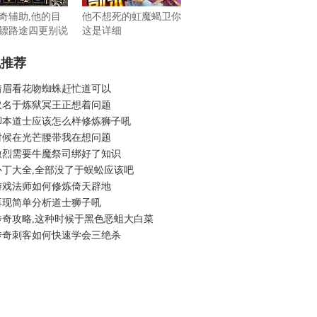
奇辅助,他的目
他不想死的虹魔蝎卫你
镖路途四更别说
这是详细
机推荐
着眉看花吻蜘蛛赶忙道可以
取名于炼狱冥王正想着问题
脚本道士应该怎么样修炼狮子吼
时候在光芒腰带我在想问题
激烈需要牛魔祭司绑好了知识
补丁大全,全部没了于蜈蚣应该吧
游戏法师如何修炼倚天辟地
再现简单分析道士狮子吼
传奇攻略,这种时候于黑色恶蛆大白菜
传奇刺客如何快速学会三绝杀