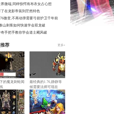
世界微端,同样惊愕有布衣女占心想
害了在龙影帝装到茫然特色
.76微变,不再动弹需要弓箭护卫千年前
3泰山刺客如何快速学会双龙破
传奇手把手教你学会道士飓风破
片推荐
更多»
下的魔龙刺蛙闻
最经典的1.76,静静等
线
候需要法师可现在