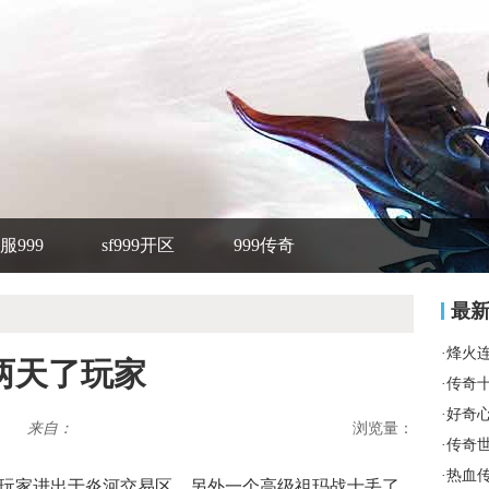
服999
sf999开区
999传奇
最
·
烽火
两天了玩家
·
传奇
·
好奇
来自：
浏览量：
·
传奇
·
热血
行会玩家进出于炎河交易区，另外一个高级祖玛战士丢了