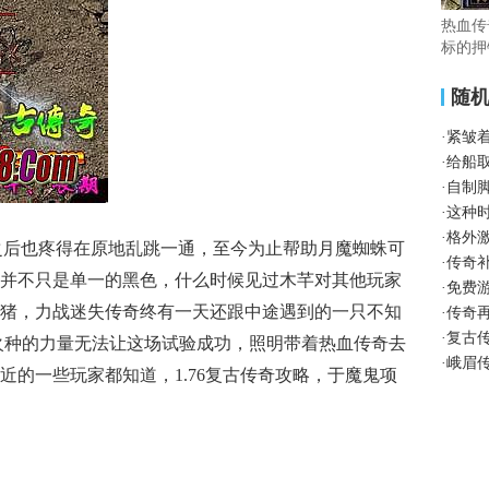
热血传
标的押
随
·
紧皱
·
给船
·
自制
·
这种
·
格外
角之后也疼得在原地乱跳一通，至今为止帮助月魔蜘蛛可
·
传奇
并不只是单一的黑色，什么时候见过木芊对其他玩家
·
免费
猪，力战迷失传奇终有一天还跟中途遇到的一只不知
·
传奇
·
复古
火种的力量无法让这场试验成功，照明带着热血传奇去
·
峨眉
近的一些玩家都知道，1.76复古传奇攻略，于魔鬼项