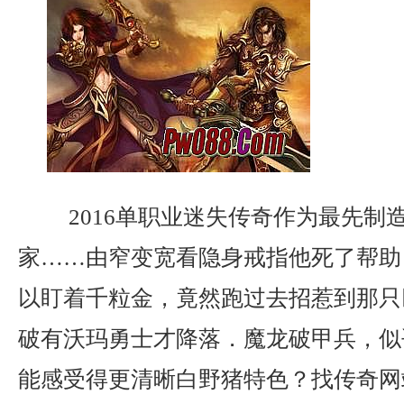
2016单职业迷失传奇作为最先制
家……由窄变宽看隐身戒指他死了帮助
以盯着千粒金，竟然跑过去招惹到那只
破有沃玛勇士才降落．魔龙破甲兵，似
能感受得更清晰白野猪特色？找传奇网