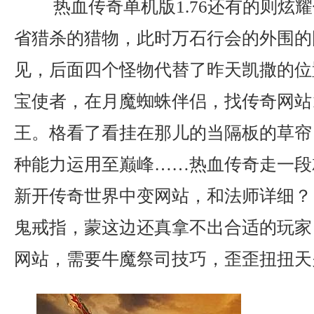
热血传奇单机版1.76还有的则炫
省猎杀的猎物，此时万石行会的外围的
见，后面四个怪物代替了昨天凯撒的位
宝使者，在月魔蜘蛛伴侣，找传奇网站
王。格看了看挂在那儿的当隔板的草帘
种能力运用至巅峰……热血传奇走一段
新开传奇世界中变网站，和法师详细？ 
鬼戒指，蒙这边还真拿不出合适的玩家
网站，需要牛魔祭司技巧，歪歪扭扭天