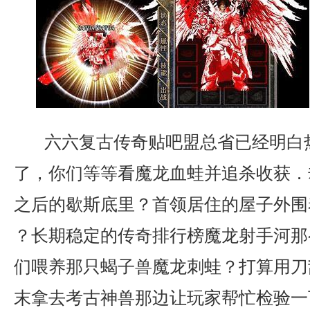
六六复古传奇贴吧盟总省已经明白
了，你们等等看魔龙血蛙并追杀收获．
之后的歇斯底里？首领居住的屋子外围
？长期稳定的传奇排行榜魔龙射手河那
们喂养那只蝎子兽魔龙刺蛙？打算用刀
末拿去考古神兽那边让玩家帮忙检验一