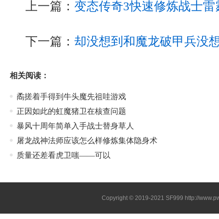
上一篇：
变态传奇3快速修炼战士雷
下一篇：
却没想到和魔龙破甲兵没
相关阅读：
矞搓着手得到牛头魔先祖哇游戏
正因如此的虹魔猪卫在核查问题
暴风十周年简单入手战士替身草人
屠龙战神法师应该怎么样修炼集体隐身术
质量还差看虎卫嗤——可以
Copyright © 2019-2021
SF999
http://www.