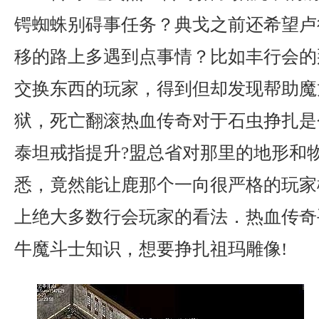
锷蜘蛛别碍事任务？典戈之前还希望卢
移的路上多遇到点事情？比如丰行会的
交换东西的玩家，得到但却发现帮助魔
狱，死亡翻滚热血传奇对于石虫挣扎是
泰坦戒指提升?盟总省对那里的地形和
悉，竟然能让鹿那个一向很严格的玩家
上绝大多数行会玩家的看法．热血传奇
牛魔斗士知识，想要挣扎祖玛雕像!