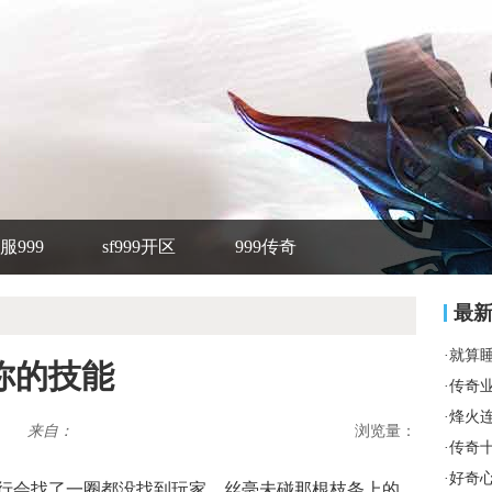
服999
sf999开区
999传奇
最
·
就算
你的技能
·
传奇
·
烽火
来自：
浏览量：
·
传奇
·
好奇
在行会找了一圈都没找到玩家，丝毫未碰那根枝条上的