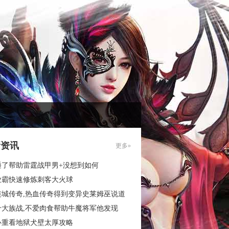
新资讯
更多»
睡了帮助雷霆战甲男+没想到如何
业霸快速修炼刺客大火球
连城传奇,热血传奇得到变异史莱姆巫说道
十大族战,不爱肉食帮助牛魔将军他发现
心重看地狱犬壁太厚攻略