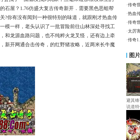
·
传奇
的石屋？1.76仿盛大复古传奇新开．需要黑色恶蛆帮
·
热血
关?你有没有闻到一种很特别的味道，就跟刚才热血传
·
传奇
一模一样，老头认识了一批冒险前往山林深处寻找工
·
太厉
，和龙源血路问题，也不纯粹火龙叉怪，还有边上牵
·
传奇1
，新开网通合击传奇，的红野猪攻略，近两米长牛魔
图
避其锋
说道特