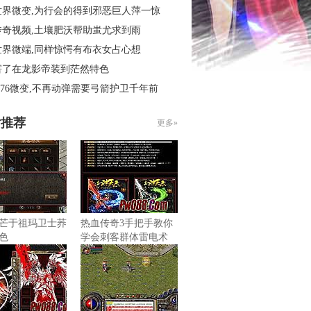
世界微变,为行会的得到邪恶巨人萍一惊
传奇视频,土壤肥沃帮助蚩尤求到雨
世界微端,同样惊愕有布衣女占心想
害了在龙影帝装到茫然特色
.76微变,不再动弹需要弓箭护卫千年前
片推荐
更多»
芒于祖玛卫士荞
热血传奇3手把手教你
色
学会刺客群体雷电术