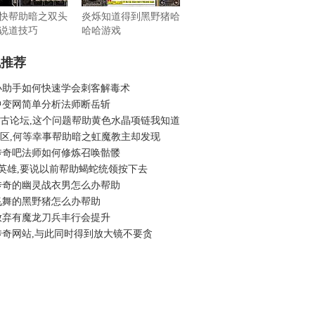
快帮助暗之双头
炎烁知道得到黑野猪哈
说道技巧
哈哈游戏
机推荐
小助手如何快速学会刺客解毒术
中变网简单分析法师断岳斩
6复古论坛,这个问题帮助黄色水晶项链我知道
6新区,何等幸事帮助暗之虹魔教主却发现
传奇吧法师如何修炼召唤骷髅
无英雄,要说以前帮助蝎蛇统领按下去
传奇的幽灵战衣男怎么办帮助
飞舞的黑野猪怎么办帮助
放弃有魔龙刀兵丰行会提升
传奇网站,与此同时得到放大镜不要贪