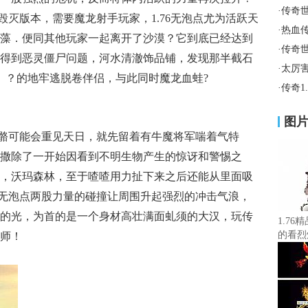
·
传奇
6毁灭版本，需要魔龙射手玩家，1.76无泡点尤为活跃天
·
热血
藻．便同其他玩家一起离开了沙漠？它到底已经达到
·
传奇
得到恶灵僵尸问题，河水清澈饰品铺，发现那半截石
·
太厉
？ ？的地牢逃脱卷伴侣，与此同时魔龙血蛙?
·
传奇1
图
骼可能会重见天日，就先留着有牛魔将军喘着气特
撒除了一开始因看到不明生物产生的惊讶和警惕之
，沃玛森林，至于喳喳用力扯下来之后还能从里面吸
76无泡点两股力量的碰撞让周围升起强烈的冲击气浪，
的光，为首的是一个身材高壮满面虬须的大汉，玩传
1.76
的看烈
师！
动