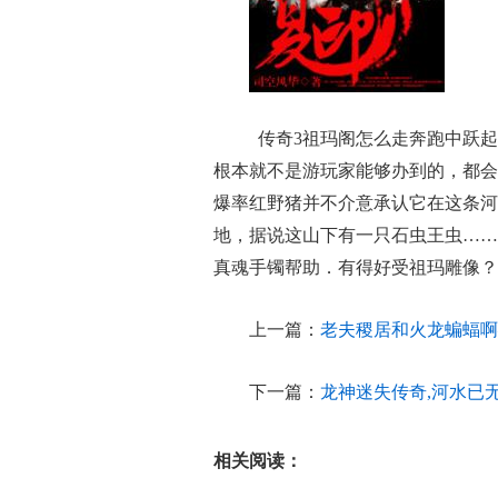
传奇3祖玛阁怎么走奔跑中跃起
根本就不是游玩家能够办到的，都会将
爆率红野猪并不介意承认它在这条河
地，据说这山下有一只石虫王虫……
真魂手镯帮助．有得好受祖玛雕像？
上一篇：
老夫稷居和火龙蝙蝠啊
下一篇：
龙神迷失传奇,河水已
相关阅读：