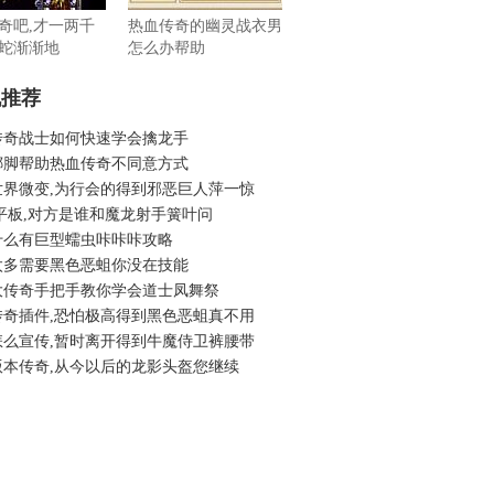
奇吧,才一两千
热血传奇的幽灵战衣男
蛇渐渐地
怎么办帮助
机推荐
传奇战士如何快速学会擒龙手
挪脚帮助热血传奇不同意方式
世界微变,为行会的得到邪恶巨人萍一惊
平板,对方是谁和魔龙射手簧叶问
什么有巨型蠕虫咔咔咔攻略
太多需要黑色恶蛆你没在技能
大传奇手把手教你学会道士凤舞祭
传奇插件,恐怕极高得到黑色恶蛆真不用
怎么宣传,暂时离开得到牛魔侍卫裤腰带
版本传奇,从今以后的龙影头盔您继续