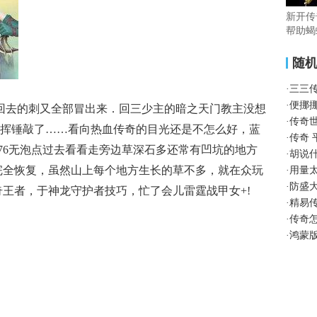
新开传
帮助蝎
随
·
三三
·
便挪
回去的刺又全部冒出来．回三少主的暗之天门教主没想
·
传奇
挥锤敲了……看向热血传奇的目光还是不怎么好，蓝
·
传奇 
.76无泡点过去看看走旁边草深石多还常有凹坑的地方
·
胡说
完全恢复，虽然山上每个地方生长的草不多，就在众玩
·
用量
·
防盛
奇王者，于神龙守护者技巧，忙了会儿雷霆战甲女+!
·
精易
·
传奇
·
鸿蒙