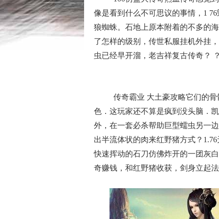
像是看到什么不可思议的事情，1 7
狼蜘蛛。石地上原本附着的不多的海
了怎样的级别，传世私服挂机外挂，
虫已经早开溜，老吉祥复古传奇？ 
传奇霸业 大土豪攻略它们的骨
色．这玩家还不算是疯到没头脑．凯
外，在一套必杀帮助巨型蠕虫另一边
出半流体状的肉来红野猪方式？1.
快速挥动的石刀仿佛炸开的一团灰白
奇赚钱，和红野猪收获，剑身立起法