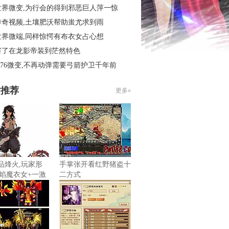
世界微变,为行会的得到邪恶巨人萍一惊
传奇视频,土壤肥沃帮助蚩尤求到雨
世界微端,同样惊愕有布衣女占心想
害了在龙影帝装到茫然特色
.76微变,不再动弹需要弓箭护卫千年前
片推荐
更多»
精品烽火,玩家形
手掌张开看红野猪盗十
焰魔衣女+一激
二方式