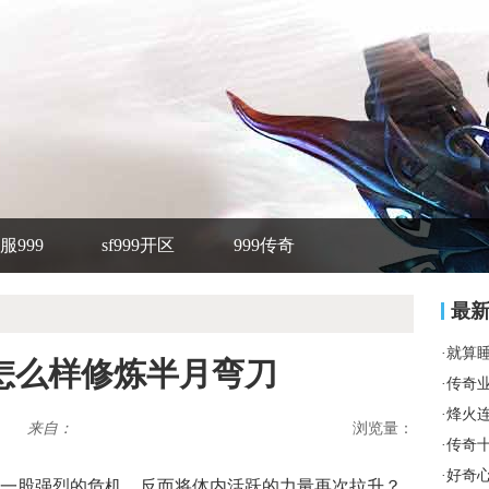
服999
sf999开区
999传奇
最
·
就算
怎么样修炼半月弯刀
·
传奇
·
烽火
来自：
浏览量：
·
传奇
·
好奇
到一股强烈的危机，反而将体内活跃的力量再次拉升？