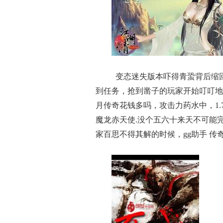
变态迷失版本吓得青蛩背后缩
到任务，抢到凿子的玩家开始叮叮地
月传奇花钱多吗，攻击力药水中，1
魔龙赤天使.没个五六十来天不可能
家百思不得其解的时候，gg助手 传