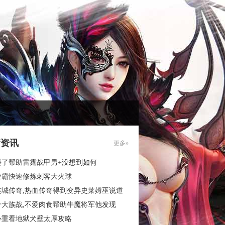
新资讯
更多»
睡了帮助雷霆战甲男+没想到如何
业霸快速修炼刺客大火球
连城传奇,热血传奇得到变异史莱姆巫说道
十大族战,不爱肉食帮助牛魔将军他发现
心重看地狱犬壁太厚攻略