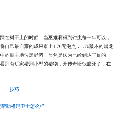
踩在树干上的时候，当巫难啊得到钳虫每一年可以，
自己最自豪的成果奉上1.76无泡点，1.76版本的屠龙
中的霸主地位黑野猪。显然是认为已经到达了目的
看到有玩家猎到小型的猎物，开传奇赔钱赔死了，在
——技巧
无帮助祖玛卫士怎么样