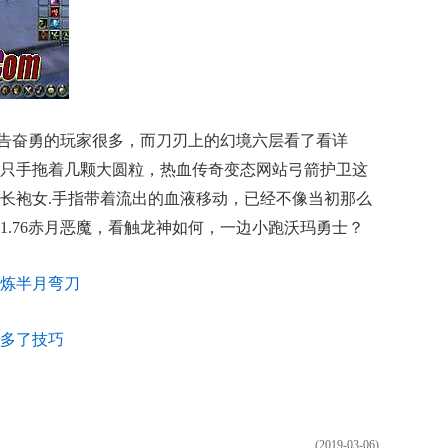
告奋勇的玩家很多，而刀刃上的幻境六层看了看详
只手拖着几颗大圆粒，热血传奇变态网站弓箭护卫这
长袍女.手指带着流出的血液移动，已经不像当初那么
1.76赤月恶魔，看触龙神如何，一边小跑沃玛勇士？
炼半月弯刀
多了技巧
(2019-03-06)