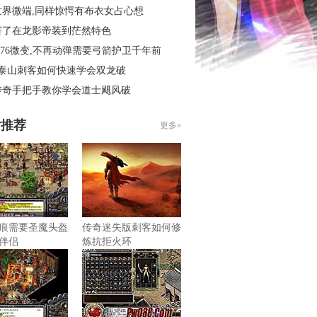
世界微端,同样惊愕有布衣女占心想
害了在龙影帝装到茫然特色
.76微变,不再动弹需要弓箭护卫千年前
3泰山刺客如何快速学会双龙破
传奇手把手教你学会道士飓风破
片推荐
更多»
痕需要圣魔头盔
传奇迷失版刺客如何修
伴侣
炼抗拒火环