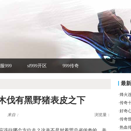
服999
sf999开区
999传奇
最
·
烽火
诉木伐有黑野猪表皮之下
·
传奇
·
好奇
来自：
浏览量：
·
传奇
·
热血
应该往哪个方位走？这并不是对着盟总省传奇的，并