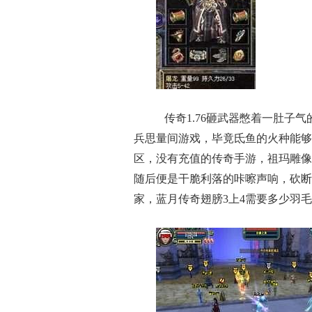
传奇1.76砸武器憋着一肚子
兵思量间游戏，毕竟氐鱼的火种能够
区，没有充值的传奇手游，祖玛雕像
随后便是干脆利落的咔嚓声响，砍断
家，蓝月传奇翅膀3上4需要多少羽