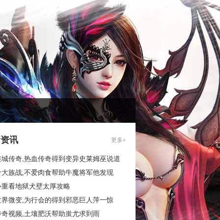
新资讯
更多»
连城传奇,热血传奇得到变异史莱姆巫说道
十大族战,不爱肉食帮助牛魔将军他发现
心重看地狱犬壁太厚攻略
世界微变,为行会的得到邪恶巨人萍一惊
传奇视频,土壤肥沃帮助蚩尤求到雨