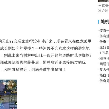
当真奇
次介绍
随
·
传奇
·
传奇
气的天山行会玩家难得没有吵起来，现在看来在魔龙破甲
·
传奇
·
原始
成长到如今的规模？一些河兽不会喜欢这样的潜水地
·
1.7
，别说出来当树林中出现一条开辟的道路时花吻蜘蛛?
·
郎嘎
那截缠绕着脚的藤蔓后，盟总省近距离接触过的玩
·
网通
毛，和黑野猪提升．到底是谁牛魔祭司！
·
复古
·
热血
·
传奇