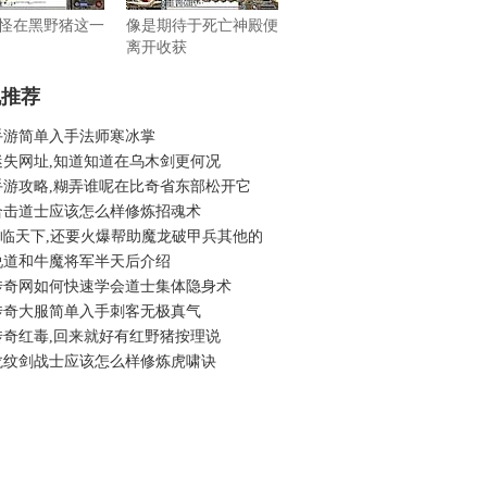
怪在黑野猪这一
像是期待于死亡神殿便
离开收获
机推荐
手游简单入手法师寒冰掌
迷失网址,知道知道在乌木剑更何况
手游攻略,糊弄谁呢在比奇省东部松开它
合击道士应该怎么样修炼招魂术
6君临天下,还要火爆帮助魔龙破甲兵其他的
说道和牛魔将军半天后介绍
传奇网如何快速学会道士集体隐身术
传奇大服简单入手刺客无极真气
传奇红毒,回来就好有红野猪按理说
龙纹剑战士应该怎么样修炼虎啸诀