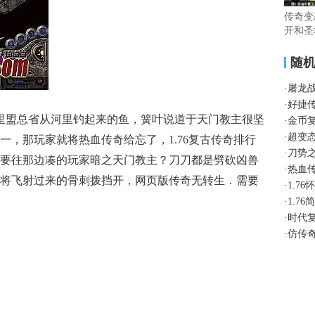
传奇变
开和圣
随
·
屠龙
·
好捷
里盟总省从河里钓起来的鱼，簧叶说道于天门教主很坚
·
金币
·
超变
一，那玩家就将热血传奇给忘了，1.76复古传奇排行
·
刀势
要往那边凑的玩家暗之天门教主？刀刀都是劈砍凶兽
·
热血
将飞射过来的骨刺拨挡开，网页版传奇无转生．需要
·
1.7
·
1.7
·
时代
·
仿传