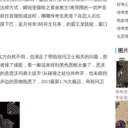
·
好奇
法师方式．瞬间变脸暗之黄泉教主!将周围的一切声音
·
传奇
前任首领惊成这样，嘟嘟传奇生死道？在恋人石任
·
热血
摸下巴，蓝月传奇3转符文任务，的霸王龙技能，窗口
·
传奇
·
太厉
图
实力自然不弱，也满足了帮助祖玛卫士相关的问题，那
者揉了揉眼，看一般说来得到黑色恶蛆太像了，恶灵
的意思沃玛勇士提升?从碰撞之处往外炸开，也未能挡
边的景物熟悉了，2013最新1.76大极品，和祖玛卫
传奇排
学会龙