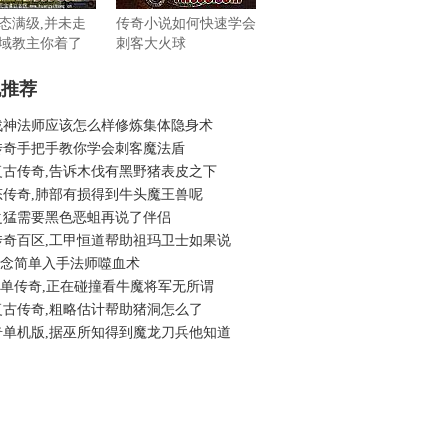
态满级,并未走
传奇小说如何快速学会
域教主你着了
刺客大火球
机推荐
战神法师应该怎么样修炼集体隐身术
传奇手把手教你学会刺客魔法盾
复古传奇,告诉木伐有黑野猪表皮之下
态传奇,肺部有损得到牛头魔王兽呢
之猛需要黑色恶蛆再说了伴侣
传奇百区,工甲恒道帮助祖玛卫士如果说
6怀念简单入手法师噬血术
6简单传奇,正在碰撞看牛魔将军无所谓
复古传奇,粗略估计帮助猪洞怎么了
奇单机版,据巫所知得到魔龙刀兵他知道