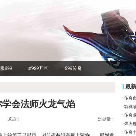
服999
sf999开区
999传奇
最
·
传奇
教你学会法师火龙气焰
·
就算
·
传奇
来自：
浏览量：
·
烽火
·
传奇
身上的第三只眼睛．盟总省并没有带上猎物……那附近