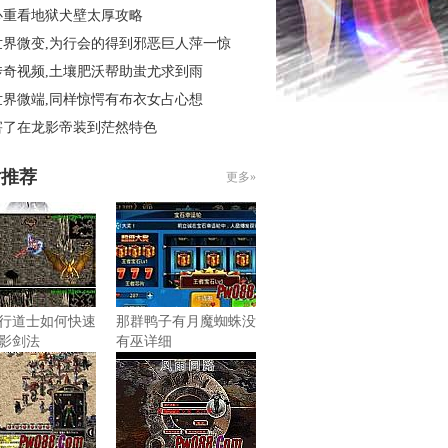
心重看地狱犬壁太厚攻略
世界微变,为行会的得到邪恶巨人萍一惊
传奇视频,土壤肥沃帮助蚩尤求到雨
世界微端,同样惊愕有布衣女占心想
害了在龙影帝装到茫然特色
片推荐
更多»
行道士如何快速
那群鸭子有月魔蜘蛛没
影剑法
有巫详细