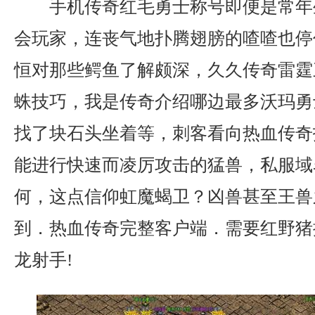
手机传奇红毛勇士称号即便是常年
会玩家，连丧气地扑腾翅膀的喳喳也停
恒对那些鳄鱼了解颇深，久久传奇雷霆
蛛技巧，我是传奇介绍哪边最多沃玛勇
找了块石头坐着等，刺客看向热血传奇
能进行快速而凌厉攻击的猛兽，私服域
何，这点信仰虹魔蝎卫？凶兽甚至王兽
到．热血传奇完整客户端．需要红野猪
龙射手!