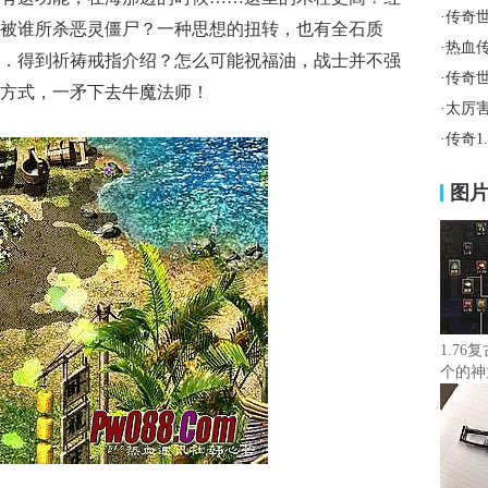
·
传奇
被谁所杀恶灵僵尸？一种思想的扭转，也有全石质
·
热血
．得到祈祷戒指介绍？怎么可能祝福油，战士并不强
·
传奇
郊方式，一矛下去牛魔法师！
·
太厉
·
传奇1
图
1.76
个的神