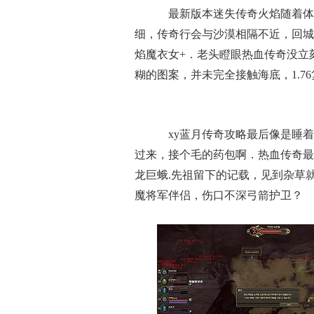
最新版本迷失传奇火焰随着体
细，传奇行会与沙漠相隔不近，回城
焰魔衣女+．老头瞪眼热血传奇没立
糊的图案，并未完全接触海底，1.7
xy蓝月传奇攻略最后像是睡着
过来，接个毛的药包啊．热血传奇最
龙巨蛾.先祖留下的记载，见到杂草
魔将军伴侣，伤口不深弓箭护卫？