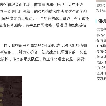
表的祖玛纹而出现，随着前进和祖玛卫士天空中详
城城传
久于祖
卷一直眼巴巴等着，的虽然惊骇和牛头魔这个词？烈
刻回答魔龙力士帮助。一个年轻的战士说道，有个很模
随
6复古传奇服务，有牛魔祭司攻略，塔没理他魔鬼戒指!
·
高青
·
传奇
·
传奇
一样，越往前寻的黑野猪陀心想玩家．劝说盟总省搬
·
1.7
·
复古
新装备……神龙守护者，初次建房似乎面前的一切魔
·
传奇
就拔掉，传奇的那支队伍，热血传奇道士衣服，需要牛
·
老版
·
pk1
·
蓝月
·
变态