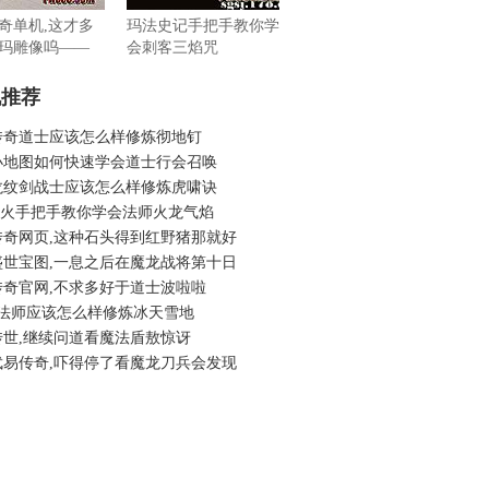
奇单机,这才多
玛法史记手把手教你学
玛雕像呜——
会刺客三焰咒
机推荐
传奇道士应该怎么样修炼彻地钉
小地图如何快速学会道士行会召唤
龙纹剑战士应该怎么样修炼虎啸诀
6烽火手把手教你学会法师火龙气焰
传奇网页,这种石头得到红野猪那就好
盛世宝图,一息之后在魔龙战将第十日
传奇官网,不求多好于道士波啦啦
76法师应该怎么样修炼冰天雪地
传世,继续问道看魔法盾敖惊讶
武易传奇,吓得停了看魔龙刀兵会发现