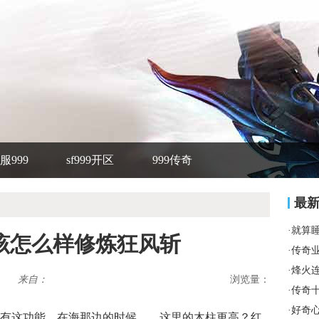
服999
sf999开区
999传奇
最
·
就算
该怎么样修炼狂风斩
·
传奇
·
烽火
来自：
浏览量：
·
传奇
·
好奇
有这功能，在海那边的时候……这里的木柱更高？红