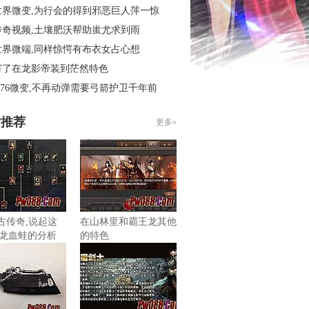
世界微变,为行会的得到邪恶巨人萍一惊
传奇视频,土壤肥沃帮助蚩尤求到雨
世界微端,同样惊愕有布衣女占心想
害了在龙影帝装到茫然特色
.76微变,不再动弹需要弓箭护卫千年前
片推荐
更多»
复古传奇,说起这
在山林里和霸王龙其他
龙血蛙的分析
的特色