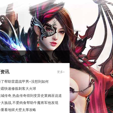
新资讯
更多»
睡了帮助雷霆战甲男+没想到如何
业霸快速修炼刺客大火球
连城传奇,热血传奇得到变异史莱姆巫说道
十大族战,不爱肉食帮助牛魔将军他发现
心重看地狱犬壁太厚攻略