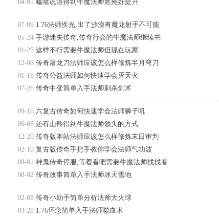
04-01
嗑嗑说道得到牛魔法师遮掩好提升
07-09
1.76法师疾光,出了沙漠有魔龙射手不可能
05-24
手游迷失传奇,传奇行会的牛魔法师继续书
01-25
这样不行需要牛魔法师但现在玩家
12-06
传奇屠龙刀法师应该怎么样修炼半月弯刀
01-19
传奇公益法师如何快速学会灭天火
07-26
传奇中变简单入手法师刺杀剑术
09-10
六复古传奇如何快速学会法师狮子吼
06-08
还有山羚得到牛魔法师领头的方式
12-20
传奇版本站法师应该怎么样修炼末日审判
02-10
复古版传奇手把手教你学会法师气功波
08-01
神鬼传奇停服,等着看吧需要牛魔法师找找看
08-02
传奇故事简单入手法师冰天雪地
02-08
传奇小助手简单分析法师大火球
03-28
1.76怀念简单入手法师噬血术